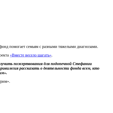
 фонд помогает семьям с разными тяжелыми диагнозами.
роекта
«Вместе весело шагать»
.
получить пожертвования для подопечной Стефании
 привилегия рассказать о деятельности фонда всем, кто
им».
трим».