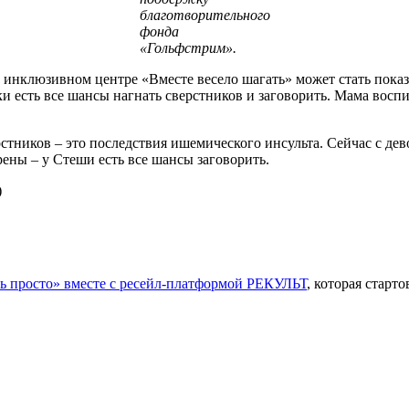
благотворительного
фонда
«Гольфстрим».
инклюзивном центре «Вместе весело шагать» может стать показ
 есть все шансы нагнать сверстников и заговорить. Мама воспит
верстников – это последствия ишемического инсульта. Сейчас с 
рены – у Стеши есть все шансы заговорить.
)
ь просто» вместе с ресейл-платформой РЕКУЛЬТ
, которая старт