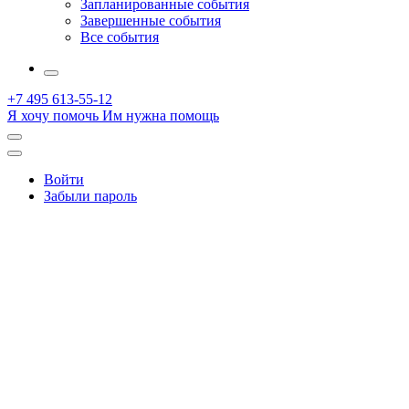
Запланированные события
Завершенные события
Все события
More
+7 495 613-55-12
Я хочу помочь
Им нужна помощь
Открыть
поиск
Профиль
Войти
Забыли пароль