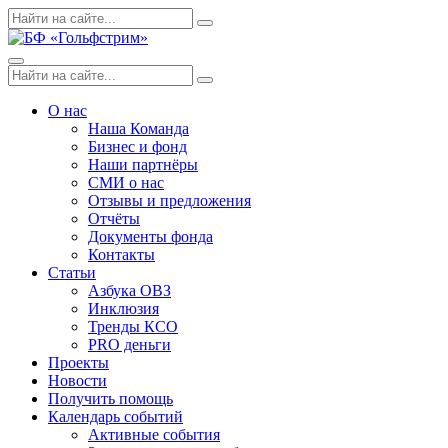
Skip
Поиск
Search
to
по:
content
Menu
Поиск
Search
по:
О нас
Наша Команда
Бизнес и фонд
Наши партнёры
СМИ о нас
Отзывы и предложения
Отчёты
Документы фонда
Контакты
Статьи
Азбука ОВЗ
Инклюзия
Тренды КСО
PRO деньги
Проекты
Новости
Получить помощь
Календарь событий
Активные события