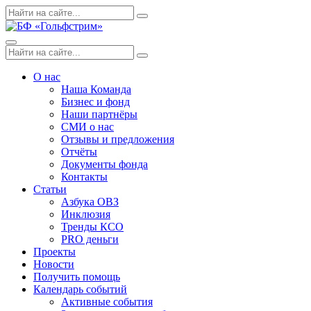
Skip
Поиск
Search
to
по:
content
Menu
Поиск
Search
по:
О нас
Наша Команда
Бизнес и фонд
Наши партнёры
СМИ о нас
Отзывы и предложения
Отчёты
Документы фонда
Контакты
Статьи
Азбука ОВЗ
Инклюзия
Тренды КСО
PRO деньги
Проекты
Новости
Получить помощь
Календарь событий
Активные события