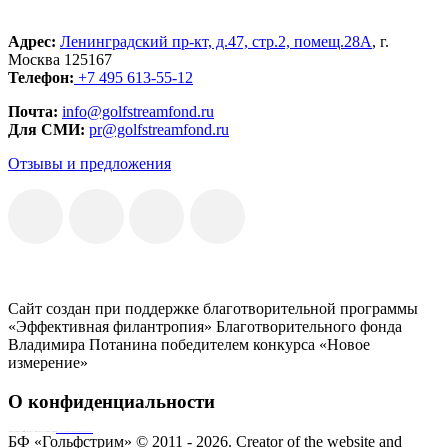
Адрес:
Ленинградский пр-кт, д.47, стр.2, помещ.28А
, г.
Москва 125167
Телефон:
+7 495 613-55-12
Почта:
info@golfstreamfond.ru
Для СМИ:
pr@golfstreamfond.ru
Отзывы и предложения
Сайт создан при поддержке благотворительной программы
«Эффективная филантропия» Благотворительного фонда
Владимира Потанина победителем конкурса «Новое
измерение»
О конфиденциальности
Совершая пожертвование, пользователь заключает договор о благотворительном пожертвовании путём акцепта
публичной оферты
Согласие на обработку персональных данных
БФ «Гольфстрим» © 2011 - 2026.
Creator of the website and