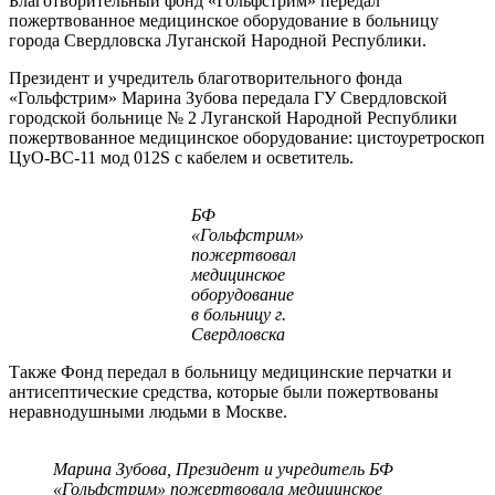
Благотворительный фонд «Гольфстрим» передал
пожертвованное медицинское оборудование в больницу
города Свердловска Луганской Народной Республики.
Президент и учредитель благотворительного фонда
«Гольфстрим» Марина Зубова передала ГУ Свердловской
городской больнице № 2 Луганской Народной Республики
пожертвованное медицинское оборудование: цистоуретроскоп
ЦуО-ВС-11 мод 012S с кабелем и осветитель.
БФ
«Гольфстрим»
пожертвовал
медицинское
оборудование
в больницу г.
Свердловска
Также Фонд передал в больницу медицинские перчатки и
антисептические средства, которые были пожертвованы
неравнодушными людьми в Москве.
Марина Зубова, Президент и учредитель БФ
«Гольфстрим» пожертвовала медицинское