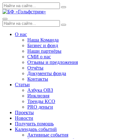
Skip
Поиск
Search
to
по:
content
Menu
Поиск
Search
по:
О нас
Наша Команда
Бизнес и фонд
Наши партнёры
СМИ о нас
Отзывы и предложения
Отчёты
Документы фонда
Контакты
Статьи
Азбука ОВЗ
Инклюзия
Тренды КСО
PRO деньги
Проекты
Новости
Получить помощь
Календарь событий
Активные события