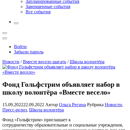
Запланированные события
Завершенные события
Все события
More
Открыть
поиск
Профиль
Войти
Забыли пароль
Новости
/
Вместе весело шагать
/
Школа волонтёра
Фонд Гольфстрим объявляет набор в
школу волонтёра «Вместе весело»
15.09.2022
22.09.2022
Автор
Ольга Регина
Рубрика
Новости
,
Пресс-релиз
,
Школа волонтёра
Фонд «Гольфстрим» приглашает к
сотрудничеству образовательные и социальные учреждения,