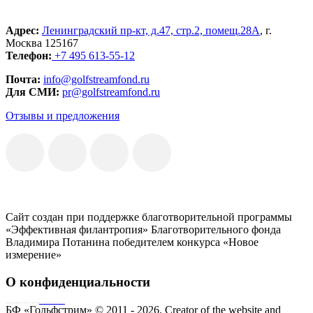
Адрес:
Ленинградский пр-кт, д.47, стр.2, помещ.28А
, г.
Москва 125167
Телефон:
+7 495 613-55-12
Почта:
info@golfstreamfond.ru
Для СМИ:
pr@golfstreamfond.ru
Отзывы и предложения
Сайт создан при поддержке благотворительной программы
«Эффективная филантропия» Благотворительного фонда
Владимира Потанина победителем конкурса «Новое
измерение»
О конфиденциальности
Совершая пожертвование, пользователь заключает договор о благотворительном пожертвовании путём акцепта
публичной оферты
Согласие на обработку персональных данных
БФ «Гольфстрим» © 2011 - 2026.
Creator of the website and