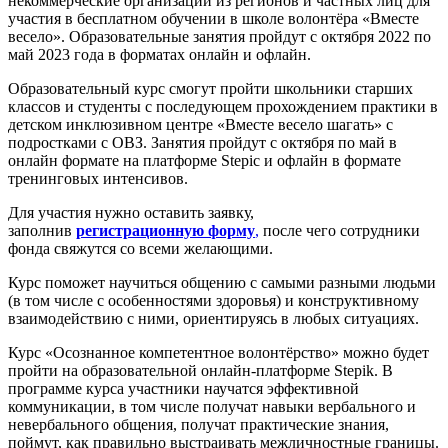
некоммерческие организации из регионов и частных лиц для
участия в бесплатном обучении в школе волонтёра «Вместе
весело». Образовательные занятия пройдут с октября 2022 по
май 2023 года в форматах онлайн и офлайн.
Образовательный курс смогут пройти школьники старших
классов и студенты с последующем прохождением практики в
детском инклюзивном центре «Вместе весело шагать» с
подростками с ОВЗ. Занятия пройдут с октября по май в
онлайн формате на платформе Stepic и офлайн в формате
тренинговых интенсивов.
Для участия нужно оставить заявку,
заполнив
регистрационную форму
,
после чего сотрудники
фонда свяжутся со всеми желающими.
Курс поможет научиться общению с самыми разными людьми
(в том числе с особенностями здоровья) и конструктивному
взаимодействию с ними, ориентируясь в любых ситуациях.
Курс «Осознанное компетентное волонтёрство» можно будет
пройти на образовательной онлайн-платформе Stepik. В
программе курса участники научатся эффективной
коммуникации, в том числе получат навыки вербального и
невербального общения, получат практические знания,
поймут, как правильно выстраивать межличностные границы.