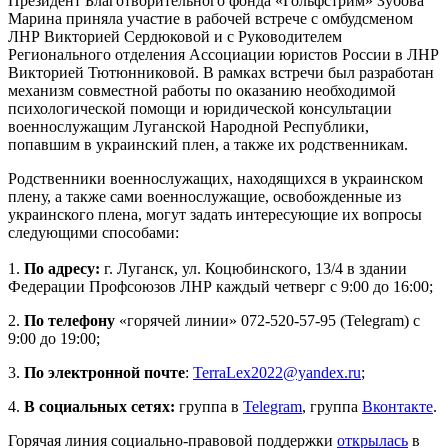
Президент Благотворительного фонда «Гольфстрим» Зубова
Марина приняла участие в рабочей встрече с омбудсменом
ЛНР Викторией Сердюковой и с Руководителем
Регионального отделения Ассоциации юристов России в ЛНР
Викторией Тютюнниковой. В рамках встречи был разработан
механизм совместной работы по оказанию необходимой
психологической помощи и юридической консультации
военнослужащим Луганской Народной Республики,
попавшим в украинский плен, а также их родственникам.
Родственники военнослужащих, находящихся в украинском
плену, а также сами военнослужащие, освобожденные из
украинского плена, могут задать интересующие их вопросы
следующими способами:
1.
По адресу:
г. Луганск, ул. Коцюбинского, 13/4 в здании
Федерации Профсоюзов ЛНР каждый четверг с 9:00 до 16:00;
2.
По телефону
«горячей линии» 072-520-57-95 (Telegram) с
9:00 до 19:00;
3.
По электронной почте
:
TerraLex2022@yandex.ru
;
4.
В социальных сетях:
группа в
Telegram
, группа
Вконтакте
.
Горячая линия социально-правовой поддержки
открылась
в