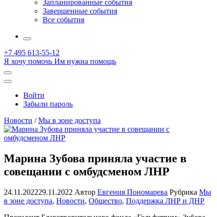
Запланированные события
Завершенные события
Все события
More
+7 495 613-55-12
Я хочу помочь
Им нужна помощь
Открыть
поиск
Профиль
Войти
Забыли пароль
Новости
/
Мы в зоне доступа
Марина Зубова приняла участие в
совещании с омбудсменом ЛНР
24.11.2022
29.11.2022
Автор
Евгения Пономарева
Рубрика
Мы
в зоне доступа
,
Новости
,
Общество
,
Поддержка ЛНР и ДНР