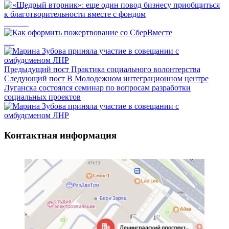
«Щедрый вторник»: еще один повод бизнесу приобщиться к благотворительности вместе с фондом
Как оформить пожертвование со СберВместе
Предыдущий пост
Практика социального волонтерства
Следующий пост
В Молодежном интеграционном центре
Луганска состоялся семинар по вопросам разработки
социальных проектов
Контактная информация