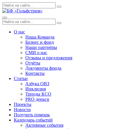
Skip
Поиск
Search
to
по:
content
Menu
Поиск
Search
по:
О нас
Наша Команда
Бизнес и фонд
Наши партнёры
СМИ о нас
Отзывы и предложения
Отчёты
Документы фонда
Контакты
Статьи
Азбука ОВЗ
Инклюзия
Тренды КСО
PRO деньги
Проекты
Новости
Получить помощь
Календарь событий
Активные события