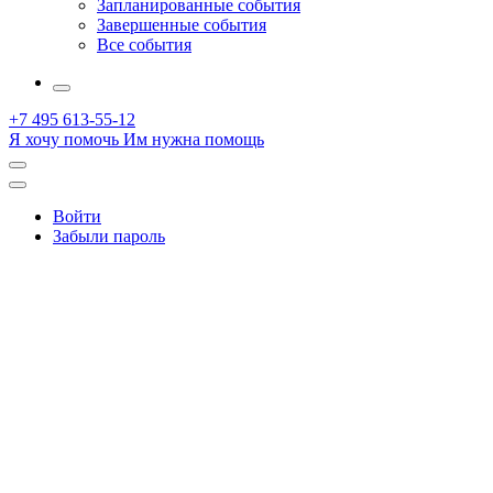
Запланированные события
Завершенные события
Все события
More
+7 495 613-55-12
Я хочу помочь
Им нужна помощь
Открыть
поиск
Профиль
Войти
Забыли пароль