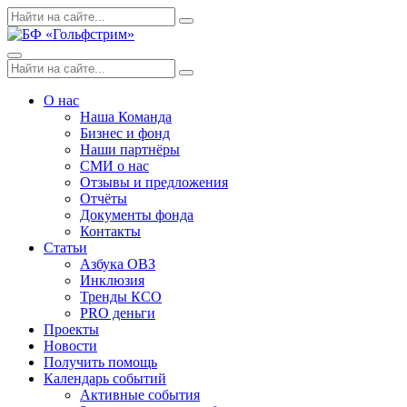
Skip
Поиск
Search
to
по:
content
Menu
Поиск
Search
по:
О нас
Наша Команда
Бизнес и фонд
Наши партнёры
СМИ о нас
Отзывы и предложения
Отчёты
Документы фонда
Контакты
Статьи
Азбука ОВЗ
Инклюзия
Тренды КСО
PRO деньги
Проекты
Новости
Получить помощь
Календарь событий
Активные события