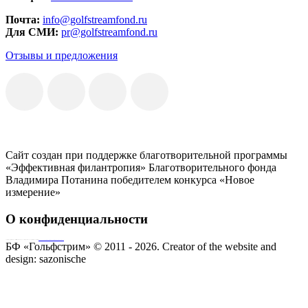
Почта:
info@golfstreamfond.ru
Для СМИ:
pr@golfstreamfond.ru
Отзывы и предложения
Сайт создан при поддержке благотворительной программы
«Эффективная филантропия» Благотворительного фонда
Владимира Потанина победителем конкурса «Новое
измерение»
О конфиденциальности
Совершая пожертвование, пользователь заключает договор о благотворительном пожертвовании путём акцепта
публичной оферты
Согласие на обработку персональных данных
БФ «Гольфстрим» © 2011 - 2026.
Creator of the website and
design:
sazonische