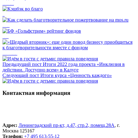
Чтобы решить проблему, ее надо трансформировать в задачу: Мария Большакова
Кэшбэк во благо
Как сделать благотворительное пожертвование на mos.ru
БФ «Гольфстрим» рейтинг фондов
«Щедрый вторник»: еще один повод бизнесу приобщиться к благотворительности вместе с фондом
Предыдущий пост
Итоги 2022 года проекта «Инклюзия в
действии. Доступно всем» в Калуге
Следующий пост
Итоги курса «Ценность каждого
»
Контактная информация
Адрес:
Ленинградский пр-кт, д.47, стр.2, помещ.28А
, г.
Москва 125167
Телефон:
+7 495 613-55-12