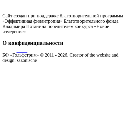
Сайт создан при поддержке благотворительной программы
«Эффективная филантропия» Благотворительного фонда
Владимира Потанина победителем конкурса «Новое
измерение»
О конфиденциальности
Совершая пожертвование, пользователь заключает договор о благотворительном пожертвовании путём акцепта
публичной оферты
Согласие на обработку персональных данных
БФ «Гольфстрим» © 2011 - 2026.
Creator of the website and
design:
sazonische