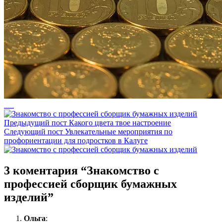
Рекуррентные платежи – важно постоянство
Предыдущий пост
Какого цвета твое настроение
Следующий пост
Увлекательные мероприятия по
профориентации для подростков в Калуге
3 коментария “
Знакомство с
профессией сборщик бумажных
изделий
”
Ольга
: