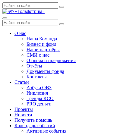
Skip
Поиск
Search
to
по:
content
Menu
Поиск
Search
по:
О нас
Наша Команда
Бизнес и фонд
Наши партнёры
СМИ о нас
Отзывы и предложения
Отчёты
Документы фонда
Контакты
Статьи
Азбука ОВЗ
Инклюзия
Тренды КСО
PRO деньги
Проекты
Новости
Получить помощь
Календарь событий
Активные события