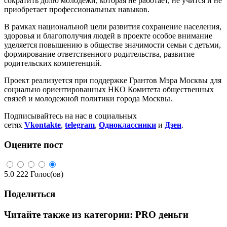
сократить долю молодежи, которая не работает, не учится и не
приобретает профессиональных навыков.
В рамках национальной цели развития сохранение населения,
здоровья и благополучия людей в проекте особое внимание
уделяется повышению в обществе значимости семьи с детьми,
формирование ответственного родительства, развитие
родительских компетенций.
Проект реализуется при поддержке Грантов Мэра Москвы для
социально ориентированных НКО Комитета общественных
связей и молодежной политики города Москвы.
Подписывайтесь на нас в социальных
сетях
Vkontakte
,
telegram
,
Одноклассники
и
Дзен
.
Оцените пост
5.0
222
Голос(ов)
Поделиться
Читайте также из категории:
PRO деньги