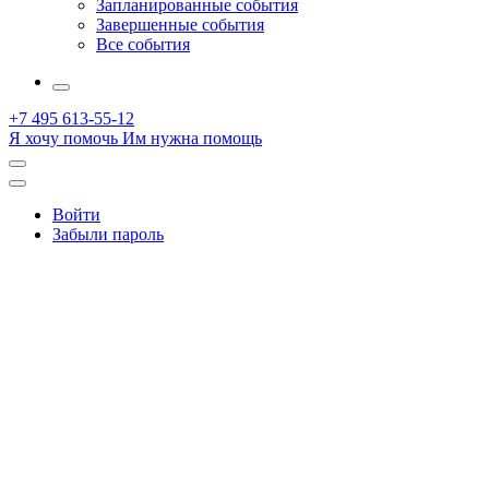
Запланированные события
Завершенные события
Все события
More
+7 495 613-55-12
Я хочу помочь
Им нужна помощь
Открыть
поиск
Профиль
Войти
Забыли пароль