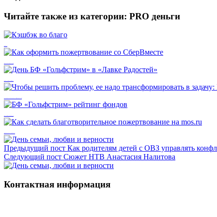
Читайте также из категории:
PRO деньги
Кэшбэк во благо
Как оформить пожертвование со СберВместе
День БФ «Гольфстрим» в «Лавке Радостей»
Чтобы решить проблему, ее надо трансформировать в задачу: Мария Большакова
БФ «Гольфстрим» рейтинг фондов
Как сделать благотворительное пожертвование на mos.ru
Предыдущий пост
Как родителям детей с ОВЗ управлять конф
Следующий пост
Сюжет НТВ Анастасия Налитова
Контактная информация