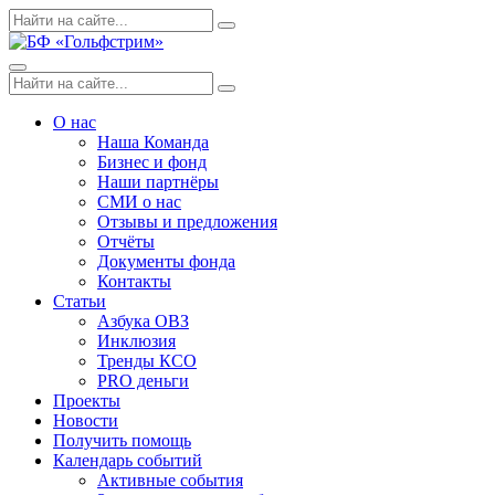
Skip
Поиск
Search
to
по:
content
Menu
Поиск
Search
по:
О нас
Наша Команда
Бизнес и фонд
Наши партнёры
СМИ о нас
Отзывы и предложения
Отчёты
Документы фонда
Контакты
Статьи
Азбука ОВЗ
Инклюзия
Тренды КСО
PRO деньги
Проекты
Новости
Получить помощь
Календарь событий
Активные события