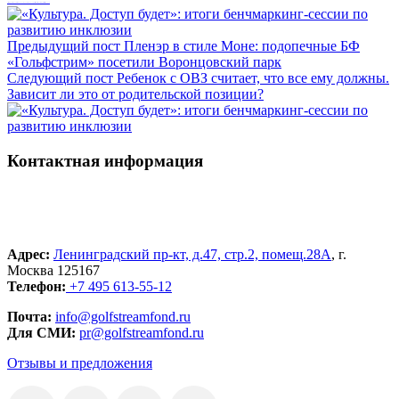
«Щедрый вторник»: еще один повод бизнесу приобщиться к благотворительности вместе с фондом
Предыдущий пост
Пленэр в стиле Моне: подопечные БФ
«Гольфстрим» посетили Воронцовский парк
Следующий пост
Ребенок с ОВЗ считает, что все ему должны.
Зависит ли это от родительской позиции?
Контактная информация
Адрес:
Ленинградский пр-кт, д.47, стр.2, помещ.28А
, г.
Москва 125167
Телефон:
+7 495 613-55-12
Почта:
info@golfstreamfond.ru
Для СМИ:
pr@golfstreamfond.ru
Отзывы и предложения