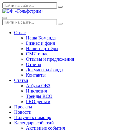
Skip
Поиск
Search
to
по:
content
Menu
Поиск
Search
по:
О нас
Наша Команда
Бизнес и фонд
Наши партнёры
СМИ о нас
Отзывы и предложения
Отчёты
Документы фонда
Контакты
Статьи
Азбука ОВЗ
Инклюзия
Тренды КСО
PRO деньги
Проекты
Новости
Получить помощь
Календарь событий
Активные события