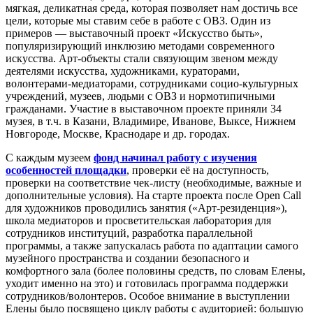
мягкая, деликатная среда, которая позволяет нам достичь все
цели, которые мы ставим себе в работе с ОВЗ. Один из
примеров — выставочный проект «Искусство быть»,
популяризирующий инклюзию методами современного
искусства. Арт-объекты стали связующим звеном между
деятелями искусства, художниками, кураторами,
волонтерами-медиаторами, сотрудниками социо-культурных
учреждений, музеев, людьми с ОВЗ и нормотипичными
гражданами. Участие в выставочном проекте приняли 34
музея, в т.ч. в Казани, Владимире, Иванове, Выксе, Нижнем
Новгороде, Москве, Краснодаре и др. городах.
С каждым музеем
фонд начинал работу с изучения
особенностей площадки
, проверки её на доступность,
проверки на соответствие чек-листу (необходимые, важные и
дополнительные условия). На старте проекта после Open Call
для художников проводились занятия («Арт-резиденция»),
школа медиаторов и просветительская лаборатория для
сотрудников институций, разработка параллельной
программы, а также запускалась работа по адаптации самого
музейного пространства и создании безопасного и
комфортного зала (более половины средств, по словам Елены,
уходит именно на это) и готовилась программа поддержки
сотрудников/волонтеров. Особое внимание в выступлении
Елены было посвящено циклу работы с аудиторией: большую