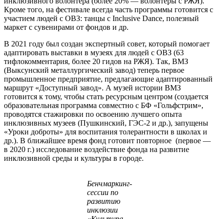
инклюзивного волонтера (более 20% — волонтеры с РЖЯ).
Кроме того, на фестивале всегда часть программы готовится с
участием людей с ОВЗ: танцы с Inclusive Dance, полезный
маркет с сувенирами от фондов и др.
В 2021 году был создан экспертный совет, который помогает
адаптировать выставки в музеях для людей с ОВЗ (63
тифлокомментария, более 20 гидов на РЖЯ). Так, ВМЗ
(Выксунский металлургический завод) теперь первое
промышленное предприятие, предлагающие адаптированный
маршрут «Доступный завод». А музей истории ВМЗ
готовится к тому, чтобы стать ресурсным центром (создается
образовательная программа совместно с БФ «Гольфстрим»,
проводятся стажировки по освоению лучшего опыта
инклюзивных музеев (Пушкинский, ГЭС-2 и др.), запущены
«Уроки доброты» для воспитания толерантности в школах и
др.). В ближайшее время фонд готовит повторное (первое —
в 2020 г.) исследование воздействие фонда на развитие
инклюзивной среды и культуры в городе.
Бенчмаркинг-
сессии по
развитию
инклюзии
«Культура.