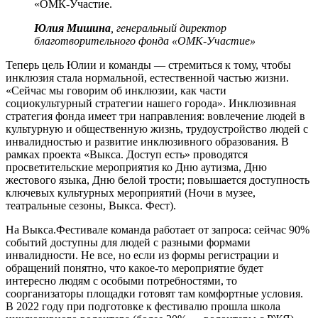
«ОМК-Участие.
Юлия Мишина
, генеральный директор
благотворительного фонда «ОМК-Участие»
Теперь цель Юлии и команды — стремиться к тому, чтобы
инклюзия стала нормальной, естественной частью жизни.
«Сейчас мы говорим об инклюзии, как части
социокультурный стратегии нашего города». Инклюзивная
стратегия фонда имеет три направления: вовлечение людей в
культурную и общественную жизнь, трудоустройство людей с
инвалидностью и развитие инклюзивного образования. В
рамках проекта «Выкса. Доступ есть» проводятся
просветительские мероприятия ко Дню аутизма, Дню
жестового языка, Дню белой трости; повышается доступность
ключевых культурных мероприятий (Ночи в музее,
театральные сезоны, Выкса. Фест).
На Выкса.Фестивале команда работает от запроса: сейчас 90%
событий доступны для людей с разными формами
инвалидности. Не все, но если из формы регистрации и
обращений понятно, что какое-то мероприятие будет
интересно людям с особыми потребностями, то
соорганизаторы площадки готовят там комфортные условия.
В 2022 году при подготовке к фестивалю прошла школа