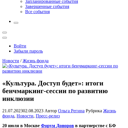
Запланированные события
Завершенные события
Все события
More
Открыть
поиск
Профиль
Войти
Забыли пароль
Новости
/
Жизнь фонда
«Культура. Доступ будет»: итоги
бенчмаркинг-сессии по развитию
инклюзии
21.07.2023
02.08.2023
Автор
Ольга Регина
Рубрика
Жизнь
фонда
,
Новости
,
Пресс-релиз
20 июля в Москве
Форум Доноров
в партнерстве с БФ