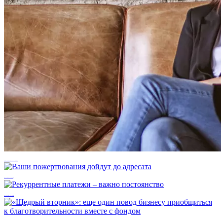
Наша деятельность направлена на развитие инклюзивной культуры
Ваши пожертвования дойдут до адресата
Рекуррентные платежи – важно постоянство