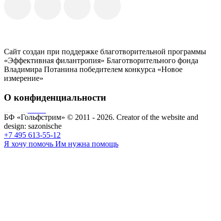
Сайт создан при поддержке благотворительной программы
«Эффективная филантропия» Благотворительного фонда
Владимира Потанина победителем конкурса «Новое
измерение»
О конфиденциальности
Совершая пожертвование, пользователь заключает договор о благотворительном пожертвовании путём акцепта
публичной оферты
Согласие на обработку персональных данных
БФ «Гольфстрим» © 2011 - 2026.
Creator of the website and
design:
sazonische
+7 495 613-55-12
Я хочу помочь
Им нужна помощь